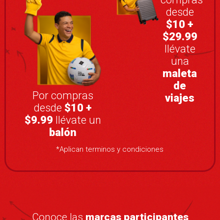
desde
$10 +
$29.99
llévate
una
maleta
de
Por compras
viajes
desde
$10 +
$9.99
llévate un
balón
*Aplican terminos y condiciones
Conoce las
marcas participantes