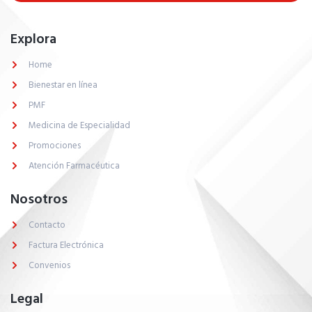
Explora
Home
Bienestar en línea
PMF
Medicina de Especialidad
Promociones
Asistente Farmacias Económicas
Conectado
Atención Farmacéutica
Nosotros
Agosto 7, 2026
Contacto
Hola, ¡bienvenido!
Factura Electrónica
Convenios
Soy tu asistente virtual de
Farmacias
Económicas
y puedo ayudarte a:
Legal
Verificar disponibilidad y precios
en