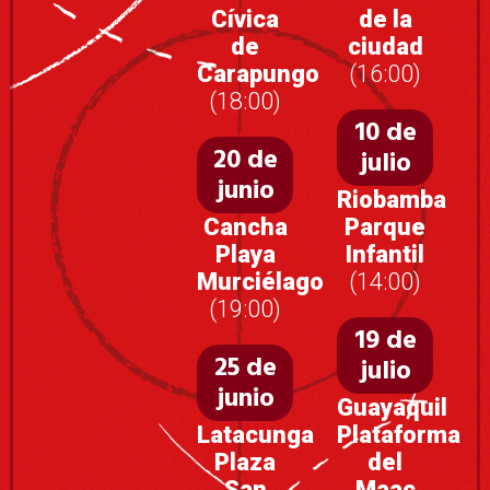
Cívica
de la
de
ciudad
Carapungo
(16:00)
(18:00)
10 de
20 de
julio
junio
Riobamba
Cancha
Parque
Playa
Infantil
Murciélago
(14:00)
(19:00)
19 de
25 de
julio
junio
Guayaquil
Latacunga
Plataforma
Plaza
del
San
Maac