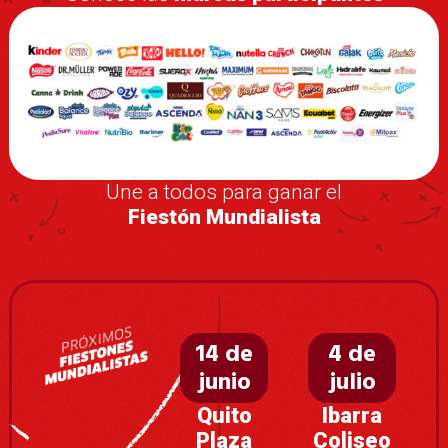
Une a todos para ganar el
Fiestón Mundialista
14 de
4 de
junio
julio
Quito
Ibarra
Plaza
Coliseo