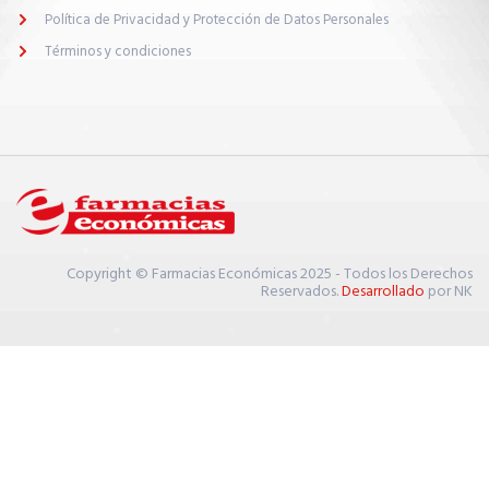
farmacias cercanas
Política de Privacidad y Protección de Datos Personales
Conocer horarios de atención
Términos y condiciones
Consultar farmacias cercanas a tu ubicación
Revisar promociones vigentes
Consultar tus acumulaciones y canjes
Ver imágenes de productos específicos
¿En qué puedo ayudarte hoy?
Copyright © Farmacias Económicas 2025 - Todos los Derechos
Reservados.
Desarrollado
por NK